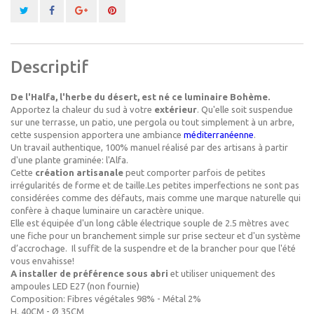
Descriptif
De l'Halfa, l'herbe du désert, est né ce luminaire Bohème.
Apportez la chaleur du sud à votre
extérieur
. Qu'elle soit suspendue
sur une terrasse, un patio, une pergola ou tout simplement à un arbre,
cette suspension apportera une ambiance
méditerranéenne
.
Un travail authentique, 100% manuel réalisé par des artisans à partir
d'une plante graminée: l'Alfa.
Cette
création artisanale
peut comporter parfois de petites
irrégularités de forme et de taille.Les petites imperfections ne sont pas
considérées comme des défauts, mais comme une
marque naturelle
qui
confère à chaque luminaire un
caractère unique
.
Elle est équipée d'un long câble électrique souple de 2.5 mètres avec
une fiche pour un branchement simple sur prise secteur et d'un système
d’accrochage. Il suffit de la suspendre et de la brancher pour que l'été
vous envahisse!
A installer de préférence sous abri
et utiliser uniquement des
ampoules LED E27 (non fournie)
Composition: Fibres végétales 98% - Métal 2%
H. 40CM - Ø 35CM